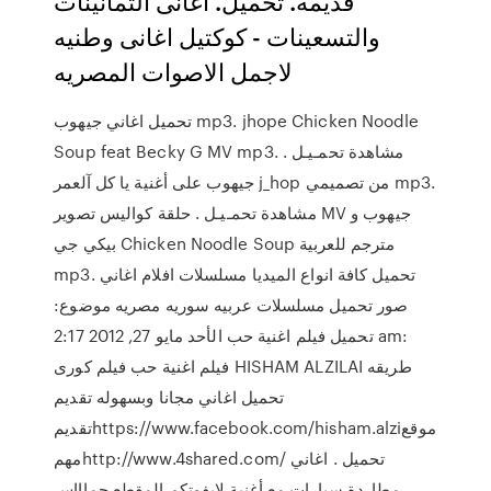
قديمة. تحميل. اغانى الثمانينات
والتسعينات - كوكتيل اغانى وطنيه
لاجمل الاصوات المصريه
تحميل اغاني جيهوب mp3. jhope Chicken Noodle
Soup feat Becky G MV mp3. مشاهدة تحمـيـل .
جيهوب على أغنية يا كل آلعمر j_hop من تصميمي mp3.
مشاهدة تحمـيـل . حلقة كواليس تصوير MV جيهوب و
بيكي جي Chicken Noodle Soup مترجم للعربية
mp3. تحميل كافة انواع الميديا مسلسلات افلام اغاني
صور تحميل مسلسلات عربيه سوريه مصريه موضوع:
تحميل فيلم اغنية حب الأحد مايو 27, 2012 2:17 am:
فيلم اغنية حب فيلم كورى HISHAM ALZILAI طريقه
تحميل اغاني مجانا وبسهوله تقديم
تقديمhttps://www.facebook.com/hisham.alziموقع
مهمhttp://www.4shared.com/ تحميل . اغاني
مطاردة سيارات مع أغنية لايفوتكم المقطع حماااس