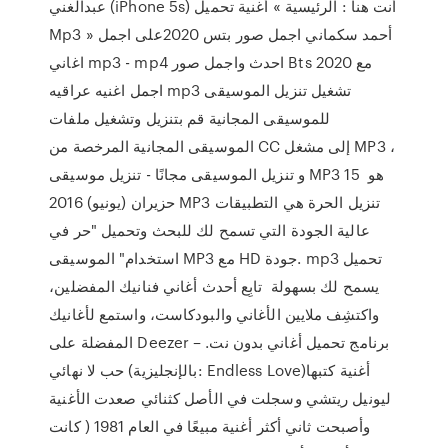
عبدالغني (iPhone 5s) أنت هنا : الرئيسية » أغنية تحميل
Mp3 » أحمد سكماني اجمل صور بتس 2020على اجمل
اغاني mp3 - mp4 احدث واجمل صور Bts 2020 مع
اجمل اغنيه عراقيه mp3 تشغيل تنزيل الموسيقى
للموسيقى المجانية قم بتنزيل وتشغيل ملفات
الموسيقى المجانية المرخصة من CC إلى مشغل MP3 ،
و تنزيل الموسيقى مجانًا - تنزيل موسيقى MP3 هو 15
حزيران (يونيو) 2016 MP3 تنزيل الحرة هي التطبيقات
عالية الجودة التي تسمح لك للبحث وتحميل "حر في
استخدام" الموسيقى MP3 مع HD جودة. mp3 تحميل
يسمح لك بسهولة تابِع أحدث أغاني فنانيك المفضلين،
واكتشِف ملايين الأغاني والبودكاست، واستمع لأغانيك
المفضلة على Deezer – برنامج تحميل أغاني بدون نت.
حب لا نهائي (بالإنجليزية: Endless Love)‏ أغنية كتبها
ليونيل ريتشي وسجلت في الأصل كثنائي صعدت الأغنية
وأصبحت ثاني أكثر أغنية مبيعًا في العام 1981 ( كانت