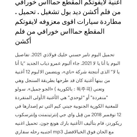
أغنية لايفوتكم المقطع حماااس خورافي
من فلم أكشن ديد بول تشغيل . تحميل .
مطاردة سيارات اقوى معزوفه لايفوتكم
المقطع حماااس خورافي من فلم
أكشن
تحميل البوم تامر حسني خليك فولاذي 2021. تفاصيل
البوم يا أنا يا لا 2021. جاء ألبوم عمرو دياب الجديد “يا أنا
يا لا” الذى أنتجتة شركة «ناي»، ويتضمن الالبوم 12 أغنية
من بينها أغنية كان قد طرحها بطريقة السنجل وهي
«الجو جميل». سولو ( بالكورية : 독주곡) وتعني
"منفردة" أو "لوحدي" هي الأغنية الأولى المنفردة
للمغنية الكورية الجنوبية جيني كيم التي تم إصدارها في
12 نوفمبر 2018 من قِبل واي جي إنترتينمنت وإنترسكوب
ريكوردز، قام بتأليف الأغنية بارك هونغ جون. تحميل اغنيه
اجنبيه رحله سفاري mp3 مع الحان فوق الخيالافضل