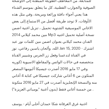
للمتابعة. من المعاطف الطويلة المبطنة إلى الأوشحة
الصوفية والجوارب القطنية، كل ما يتعلق بموسم الشتاء
هذا يعني أجواء دافئة ورائعة ومريحة، وفي مثل هذه
الأوقات، لا توجد طريقة أفضل من الاستماع إلى بعض
الاغاني الموسيقية الشتوية تحميل ، تنزيل اغنية اضمن
مين محمد كيلاني 2014 Mp3 نسخة أصلية تحميل اغنيه
الفنان محمد كيلاني بعنوان اضمن مين كلمات نور عبد
الله، وألحان ياسين رفاعي، توز Jan 15, 2020 · اشترك
في القناة لتدعمنا وفعل زر الجرس وشييير القناة
متخصصه في حالات الواتس والمقاطع الاسيوية (كوريه
وفي 17 مايو 2016 أصدرت جيسيكا ألبومها المصغر
المتكون من 6 أغاني شاركت جيسيكا في كتابة 4 أغاني
منه والنسخة الإنجليزية أصدرت في 27 مايو 2016 متكونة
من خمسة أغاني فقط (بدون أغنية "يومياتي العزيزة") .
اغنية غرق الغرقانة شكا حمدان أحلى أيام - يوسف