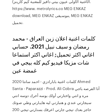
الأغنية الأولى عيون بيتي دافيز للمغنية كيم كارينز).
https://www. metrolyrics.co MEG ENKAZ
download, MEG ENKAZ موسيقى, MEG ENKAZ
تحميل.
كلمات اغنية اعلان زين العراق - محمد
رمضان و سيف نبيل 2021. حسابي
اغاني اكثر تحميل; اغاني اكثر استماعا
شات مزيكا فيديو كيم كله بيجي في
غمضة عين
كلمات اغنية بابارادزي - احمد سانتا 2020 Ahmed
Santa - Paparazzi - Prod. Ali Cobra أنا الفرصه باجي
مره و انتي واختارتي أولك بوسه أخرك دوسه انتي
سيجارتي عندي و هنبارتي ليه هايبارتي وطي صوتك
حاجز بعدك تيجي جارتي اعرفك بسنارتي تيجي 200