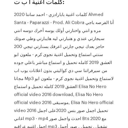
كلمات اغنية ا ب ت:
كلمات اغنية بابارادزي - احمد سانتا 2020 Ahmed
Santa - Paparazzi - Prod. Ali Cobra أنا الفرصه باجي
مره و انتي واختارتي أولك بوسه أخرك دوسه انتي
سيجارتي عندي و هنبارتي ليه هايبارتي وطي صوتك
حاجز بعدك تيجي جارتي اعرفك بسنارتي تيجي 200
سنتي استماع وتحميل اغنية نجوى كرم - ملعون ابو
العشق 2019 كامله تحميل و استماع مباشر باعلي جوده
من سيرفراتنا سي دي كواليتي بدون اعلانات بوب اب
مجانا Mp3 لاستماع وتحميل اغنية نجوى كرم - ملعون ابو
العشق 2019 كامله تحميل و استماع Elisa No Hero
official video 2016 download, Elisa No Hero
official video 2016 موسيقى, Elisa No Hero official
video 2016 تحميل اجمل صور بتس 2020على اجمل
اغاني mp3 - mp4 احدث واجمل صور Bts 2020 مع
اجمل اغنيه عراقيه mp3 تشغيل . تحميل . صور أجمل