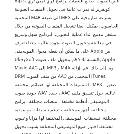
mp3، قص الصوت، صانع النغمات برنامج فري أمبي ثري
كونفرتر له قدرات عالية في تحويل الملفات الصوتية
المحمية M4B الى صيغة MP3 بسرعة صاروخية على
الحاسوب، يمكنك أيضا تشغيل الملفات الصوتية من خلال
مشغل مدمج اثناء عملية التحويل، البرنامج سهل وسريع
في معالجة وتحويل الصوت بجودة عالية. دعنا نتعرف
على ما يمكن أن يفعله محول الموسيقى Apple من
UkeySoft بالنسبة لك؟ قم بتحويل ملف صوت Apple
Music AAC إلى MP3 و M4A وما إلى ذلك. قم بإزالة
DRM من ملف الصوت AAC المحمي من iTunes.
التنسيقات المختلفة لها خصائص مختلفة ، MP3 صغير ،
جودة صوت WAV جيدة ، AAC عالية. حول تنسيق ملف
الموسيقى. أنظمة مختلفة ، منصات مختلفة ، برامج
مختلفة ، أجهزة مختلفة ، تدعم تنسيقات موسيقية
مختلفة. تنسيقات الموسيقى المختلفة لها مزايا وعيوب
مختلفة. اختيار صيغ الموسيقى المختلفة بسبب تحويل