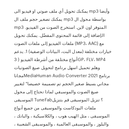
يمكنك تحويل أي ملف صوتي او فيديو الى mp3 وأيضا
يمكنك تصغير حجم ملف ال mp3 بواسطة محول ال
mp3 المتوفر اون لاين. استخرج الصوت من الفيديو.
الإضافة إلى قائمة المحتوى المفضّل. يمكنك تحويل
ملفات الفيديو إلى ملفات الصوت (MP3، AAC) مع
خيارات مختلفة (معدل البت، البيانات الوصفية) 1. يدعم
أنواع مختلفة من أشرطة الفيديو ( 3GP، FLV، MP4
وهلم تحميل اسهل برنامج لتحويل صيغ الصوتيات
مجاناMediaHuman Audio Converter 2021 برنامج
مجاني بسيط صغير الحجم تم تصميمة خصيصا" لتغيير
صيغ الصوت والموسيقي لماذا تحتاج إلى محول
الموسيقى TuneFab؟ تنزيل الموسيقى قم بتنزيل
ملفات البودكاست والموسيقى من جميع أنواع
الموسيقى ، مثل الهيب هوب ، والكلاسيكية ، والبانك ،
والبلوز ، والموسيقى العالمية ، والموسيقى الشعبية ،