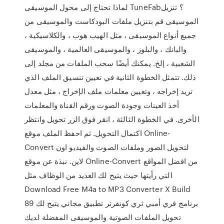
لماذا تحتاج إلى محول الموسيقى TuneFab؟ تنزيل
الموسيقى قم بتنزيل ملفات البودكاست والموسيقى من
جميع أنواع الموسيقى ، مثل الهيب هوب ، والكلاسيكية ،
والبانك ، والبلوز ، والموسيقى العالمية ، والموسيقى
الشعبية ، إلخ. يمكنك أيضًا سحب الملفات من مجلد إلى
ذلك. تتمثل الخطوة الثانية في تعيين تنسيق الملف الذي
تريد إخراجه ، وتعيين معلمات ملف الإخراج ، مثل معدل
أخذ العينات وجودة الصوت ورقم القناة والمعلمات
الأخرى. في الخطوة الثالثة ، انقر فوق الزر تحويل وانتظر
اكتمال التحويل. ثم احفظ الملف موقع Online-
Convert لتحويل الصور وملفات الصوت والفيديو اون
لاين. نبذة عن موقع Online-Convert من افضل المواقع
التي رأيتها حيث يتيح لك العديد من الوظاف مثل
Download Free M4a to MP3 Converter X Build
89 برنامج فري أمبي ثري كونفرتر تطبيق مجاني يتيح لك
تحويل الملفات الصوتية والموسيقى المفضلة لديك