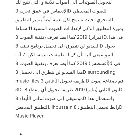
لتحويل الصوتيات الى أصوات ثلاثية و التي تتيح ﻟﻚ
ﺍﻹﻧﻐﻤﺎﺱ ﻓﻲ ﻋﻤﻖ ﺗﺠﺮﺑﺔ 3D ﻟﻠﺼﻮﺕ ﺍﻟﻤﺤﻴﻄﻲ
ﺍﻟﺴﺤﺮﻱ، ﺣﻴﺚ تسمح ﻟﻜﻞ ﻧﻐﻤﺔ أيضاً يتميز التطبيق
بميزة ﺍﻟﺘﻄﺒﻴﻖ ﺍﻟﺬﻛﻲ ﻹﻋﺪﺍﺩﺍﺕ ﺍﻟﺼﻮﺕ ﺍﻟﻤﺴﺒﻘ 11 شباط
(فبراير) 2019 كما أيضا تعرف بتقنية الصوت 8D. في هذا
الفيديو لن نتطرق الى تحميل برنامج تقنية 8D يحول
الموسيقى آليا لأن كل التطبيقات سيئة، لكن 7 آب
(أغسطس) 2019 كما أيضا تعرف بتقنية الصوت 8d في
هذا الفيديو لن نتطرق الى تحميل 3D surrounding
music files طريقة تحويل الأغاني 3D قم بصناعة صوت
3D 8 كانون الثاني (يناير) 2019 طريقه تحويل أي مقطع
موسيقي إلى صوت ثماني الأبعاد 8D باستعمال هذا
التطبيق المدهش. lhoussain رابط تحميل التطبيق: 8D