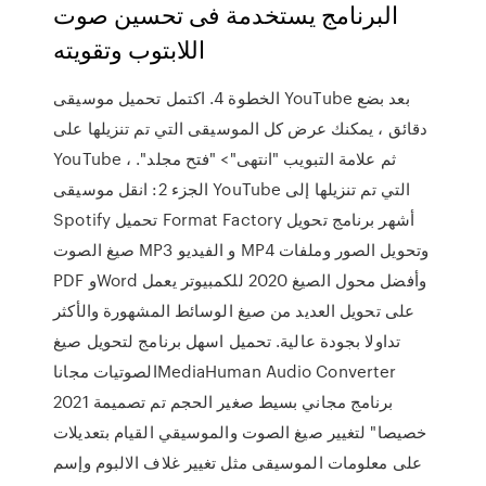
البرنامج يستخدمة فى تحسين صوت
اللابتوب وتقويته
الخطوة 4. اكتمل تحميل موسيقى YouTube بعد بضع
دقائق ، يمكنك عرض كل الموسيقى التي تم تنزيلها على
YouTube ، ثم علامة التبويب "انتهى"> "فتح مجلد".
الجزء 2: انقل موسيقى YouTube التي تم تنزيلها إلى
Spotify تحميل Format Factory أشهر برنامج تحويل
صيغ الصوت MP3 و الفيديو MP4 وتحويل الصور وملفات
PDF وWord وأفضل محول الصيغ 2020 للكمبيوتر يعمل
على تحويل العديد من صيغ الوسائط المشهورة والأكثر
تداولا بجودة عالية. تحميل اسهل برنامج لتحويل صيغ
الصوتيات مجاناMediaHuman Audio Converter
2021 برنامج مجاني بسيط صغير الحجم تم تصميمة
خصيصا" لتغيير صيغ الصوت والموسيقي القيام بتعديلات
على معلومات الموسيقى مثل تغيير غلاف الالبوم وإسم