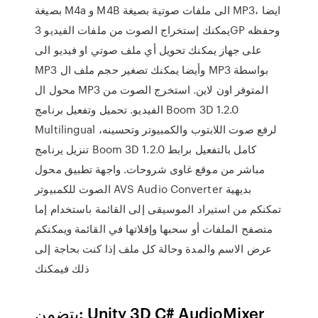
بصيغة M4a و M4B الى ملفات صوتية بصيغة MP3، ايضا
يمكنك إستخراج الصوت من ملفات الفيديو 3GP وحفظه
على جهاز يمكنك تحويل أي ملف صوتي او فيديو الى
MP3 وأيضا يمكنك تصغير حجم ملف ال MP3 بواسطة
محول ال MP3 المتوفر اون لاين. استخرج الصوت من
الفيديو. تحميل وتفعيل برنامج Boom 3D 1.2.0
Multilingual لرفع صوت اللابتوب والكمبيوتر وتحسينه،
تنزيل يرنامج Boom 3D 1.2.0 كامل بالتفعيل برابط
مباشر من موقع غاوى شروحات. واجهة تطبيق محول
الصوت للكمبيوتر AVS Audio Converter بديهية
تمكنكم من استيراد الموسيقى إلى القائمة باستخدام إما
متصفح الملفات أو سحبها وإفلاتها في القائمة ويمكنكم
عرض الاسم والمدة وحالة كل ملف إذا كنت بحاجة إلى
ذلك فيمكنك
يتضمن: Unity 3D C# AudioMixer