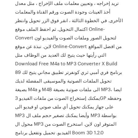
تريد إخراجه ، وتعيين معلمات ملف الإخراج ، مثل معدل
أخذ العينات وجودة الصوت ورقم القناة والمعلمات
الأخرى. في الخطوة الثالثة ، انقر فوق الزر تحويل وانتظر
اكتمال التحويل. ثم احفظ الملف موقع Online-
Convert لتحويل الصور وملفات الصوت والفيديو اون
لاين. نبذة عن موقع Online-Convert من افضل المواقع
التي رأيتها حيث يتيح لك العديد من الوظاف مثل
Download Free M4a to MP3 Converter X Build
89 برنامج فري أمبي ثري كونفرتر تطبيق مجاني يتيح لك
تحويل الملفات الصوتية والموسيقى المفضلة لديك
بصيغة M4a و M4B الى ملفات صوتية بصيغة MP3، ايضا
يمكنك إستخراج الصوت من ملفات الفيديو 3GP وحفظه
على جهاز يمكنك تحويل أي ملف صوتي او فيديو الى
MP3 وأيضا يمكنك تصغير حجم ملف ال MP3 بواسطة
محول ال MP3 المتوفر اون لاين. استخرج الصوت من
الفيديو. تحميل وتفعيل برنامج Boom 3D 1.2.0