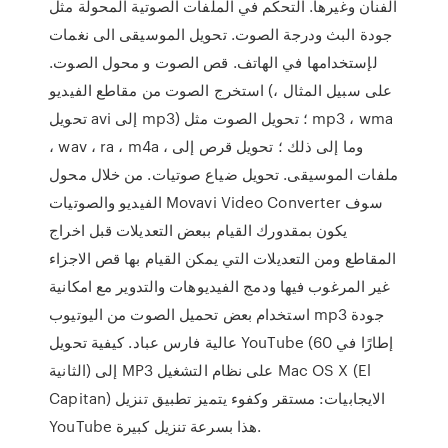
الفنان وغيرها. التحكم في الملفات الصوتية المحولة مثل
جودة البث ودرجة الصوت. تحويل الموسيقى الى نغمات
لإستخدامها في الهاتف. قص الصوت و محول الصوت.
استخرج الصوت من مقاطع الفيديو (على سبيل المثال ،
تحويل avi إلى mp3) ؛ تحويل الصوت مثل mp3 ، wma
، wav ، ra ، m4a ، وما إلى ذلك ؛ تحويل قرص إلى
ملفات الموسيقى. تحويل ضياع صوتيات. من خلال محول
الفيديو والصوتيات Movavi Video Converter سوف
يكون بمقدورك القيام ببعض التعديلات قبل اخراج
المقاطع ومن التعديلات التي يمكن القيام بها قص الاجزاء
غير المرغوب فيها ودمج الفيديوهات والتدوير مع امكانية
استخدام بعض تحميل الصوت من اليوتيوب mp3 جودة
عالية فارس عباد. كيفية تحويل YouTube (60 إطارًا في
الثانية) إلى MP3 على نظام التشغيل Mac OS X (El
Capitan) الايجابيات: مستقر وكفوء يتميز تطبيق تنزيل
YouTube هذا بسرعة تنزيل كبيرة.