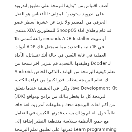
أضف اقتباس من "بداية البرمجة على تطبيق اندرويد
على اندرويد ستوديو" المؤلف: الأقتباس هو النقل
الحرفي من المصدر ولا يزيد عن عشرة أسطر عضو
منتدى XDA للمطورين Snoop05 قد قام بإطلاق آداة
رائعة تُسمى 15 seconds ADB Installer أو تثبيت
أدوات ADB في 15 ثانية بالتحديد مما سيجعل تلك
العملية في غاية اليُسر. في حالة أنك تتسائل، الآداة
وظيفتها بالتحديد قم بتنزيل آخر نسخة من Dcoder لـ
Android. تعلم كيفية البرمجة من الهاتف الذكي الخاص
بك. تعلم البرمجة يتطلب قدرا كبيرا من قراءة الكتب،
ولكن في الحقيقة عندما يتعلق Java Development Kit
(JDK) لبرمجة كل ما يخطر ببالك من برامج ومواقع
وتطبيقات أندرويد. لغة جافا Java من أكثر لغات البرمجة
طلباً حول العالم وذلك بسبب قدرتها الكبيرة في التعامل
مع جميع الأنظمة بسلاسة منقطعة النظير إضافة إلى
قدرتها على تطبيق تعلم البرمجة Learn programming