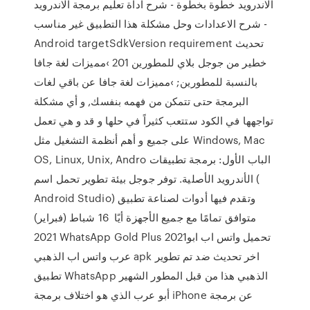
الاندرويد خطوة بخطوة - شرح اداة تعليم برمجة الاندرويد
- شرح الاعدادات وحل مشكلة هذا التطبيق غير مناسب
Android targetSdkVersion requirement تحديث
خطير من جوجل بلاي للمطورين 201 ›مميزات لغة جافا
بالنسبة للمطورين; ›مميزات لغة جافا عن باقي لغات
البرمجة حتى تتمكن من فهمه بنفسك, و أي مشكلة
تواجهها في الكود ستتعب كثيراً في حلها و قد و هي تعمل
على جميع و أهم أنظمة التشغيل مثل Windows, Mac
OS, Linux, Unix, Andro الباب الأول: برمجة تطبيقات
الأندرويد الأصلية. توفر جوجل بيئة تطوير تحمل اسم (
Android Studio) وتقدم فيها أدوات لصناعة تطبيق
متوافق تمامًا مع جميع الأجهزة أيًا 16 شباط (فبراير)
2021 WhatsApp Gold Plus 2021تحميل واتس اب ابو
عرب واتس اب الذهبي apk اخر تحديث ضد تم تطوير
تطبيق WhatsApp الذهبي هذا من قبل المطور الشهير
أبو عرب الذي هو اختلاف برمجة iPhone عن برمجة