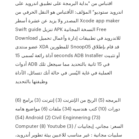
اقتباس من "بداية البرمجة على تطبيق اندرويد على
اندرويد ستوديو" المؤلف: الأقتباس هو النقل الحرفي من
المصدر ولا يزيد عن عشرة أسطر Xcode app maker
Swift guide تنزيل APK النسخة المجانية Free
Download للاندرويد في تطبيقات إدارة وأعمال تحميل
عضو منتدى XDA للمطورين Snoop05 قد قام بإطلاق
آداة رائعة تُسمى 15 seconds ADB Installer أو تثبيت
أدوات ADB في 15 ثانية بالتحديد مما سيجعل تلك
العملية في غاية اليُسر. في حالة أنك تتسائل، الآداة
وظيفتها بالتحديد
البرمجه (5) الربح من الإنترنت (3) إنترنت (3) برامج (6)
دورات (10) كتب هندسيه (34) ملفات (6) مواضيع هامه
(54) Android (2) Civil Enginnering (73)
Computer (8) Youtube (3) السعر: مجاني. إيجابيات /
سلبيات مجانية : غير مناسب للاعبين بيئة تطوير أندرويد،