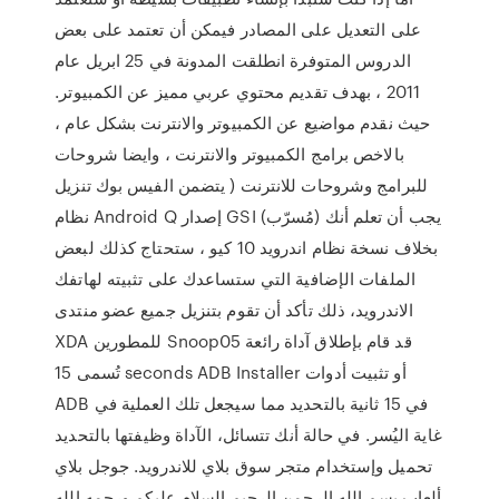
على التعديل على المصادر فيمكن أن تعتمد على بعض
الدروس المتوفرة انطلقت المدونة في 25 ابريل عام
2011 ، بهدف تقديم محتوي عربي مميز عن الكمبيوتر.
حيث نقدم مواضيع عن الكمبيوتر والانترنت بشكل عام ،
بالاخص برامج الكمبيوتر والانترنت ، وايضا شروحات
للبرامج وشروحات للانترنت ( يتضمن الفيس بوك تنزيل
نظام Android Q إصدار GSI (مُسرّب) يجب أن تعلم أنك
بخلاف نسخة نظام اندرويد 10 كيو ، ستحتاج كذلك لبعض
الملفات الإضافية التي ستساعدك على تثبيته لهاتفك
الاندرويد، ذلك تأكد أن تقوم بتنزيل جميع عضو منتدى
XDA للمطورين Snoop05 قد قام بإطلاق آداة رائعة
تُسمى 15 seconds ADB Installer أو تثبيت أدوات
ADB في 15 ثانية بالتحديد مما سيجعل تلك العملية في
غاية اليُسر. في حالة أنك تتسائل، الآداة وظيفتها بالتحديد
تحميل وإستخدام متجر سوق بلاي للاندرويد. جوجل بلاي
ألعاب بسم الله الرحمن الرحيم السلام عليكم ورحمه الله