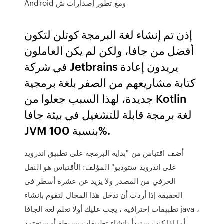
Android ومع تطور إصدارات ش
إذن تم إنشاء لغة البرمجة كوتلن لتكون
أفضل من جافا، ولكن لم يكن العاملون
في شركة Jetbrains يريدون إعادة
كتابة مشاريعهم من الصفر بلغة برمجية
جديدة، لهذا السبب جعلوا من Kotlin
لغة برمجة قابلة للتشغيل في بيئة جافا
JVM بنسبة 100%.
أضف اقتباس من "بداية البرمجة على تطبيق اندرويد
على اندرويد ستوديو" المؤلف: الأقتباس هو النقل
الحرفي من المصدر ولا يزيد عن عشرة أسطر فى
الحقيقة إذا أردت أن تدخل هذا المجال لتقوم بإنشاء
تطبيقات إحترافية ، يجب عليك أولا تعلم لغة الجافا java ،
أما إذا كنت ستبدأ بإنشاء تطبيقات بسيطة أو ستعتمد