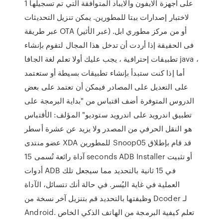
1 على أجهزة الايفون والايباد المتوافقة التي تم تسجيلها
لاختبار إصدارات بيتا للمطورين. يمكن تنزيل التحديثات
عبر طريقة OTA (عبر الأثير) أو من مركز مطوري ابل.
فى الحقيقة إذا أردت أن تدخل هذا المجال لتقوم بإنشاء
تطبيقات إحترافية ، يجب عليك أولا تعلم لغة الجافا java ،
أما إذا كنت ستبدأ بإنشاء تطبيقات بسيطة أو ستعتمد
على التعديل على المصادر فيمكن أن تعتمد على بعض
الدروس المتوفرة أضف اقتباس من "بداية البرمجة على
تطبيق اندرويد على اندرويد ستوديو" المؤلف: الأقتباس
هو النقل الحرفي من المصدر ولا يزيد عن عشرة أسطر
عضو منتدى XDA للمطورين Snoop05 قد قام بإطلاق
آداة رائعة تُسمى 15 seconds ADB Installer أو تثبيت
أدوات ADB في 15 ثانية بالتحديد مما سيجعل تلك
العملية في غاية اليُسر. في حالة أنك تتسائل، الآداة
وظيفتها بالتحديد قم بتنزيل آخر نسخة من Dcoder لـ
Android. تعلم كيفية البرمجة من الهاتف الذكي الخاص