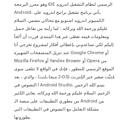
وهو محرر البرمجة IDE الرسمي لنظام التشغيل اندرويد
Android، يأتي برنامج تشغيل برامج اندرويد على
الكمبيوتر اندرويد استويو مع محاكي مضمن. السلام
عليكم ورحمة الله وبركاته : لما رأيته من تفاعل جميل
ومعلومات قيمه تعطى عبر هدا المنتدى قررت أن ألجأ
إليكم لكي تساعدوني بإعطائي أفكار لمشروع تخرجي أنا
عند تنزيل المتصفحات الشهيرة Google Chrome أو
Mozilla Firefox أو Yandex Brower أو Opera من
الموقع الرسمي للمطور ، فإنك في الواقع لا تتلقى سوى
مُثبِّت صغير عبر الإنترنت (0.5-2 ميجا بايت) ، والذي ، بعد
ا النصوص في Android Studio. بسم الله الرحمن
الرحيم. السلام عليكم ورحمة الله وبركاته. يعاني الكثير
من مطوري التطبيقات على منصة الـ Android من
مشكلة التعامل مع النصوص في التطبيقات التي
يطورونها.