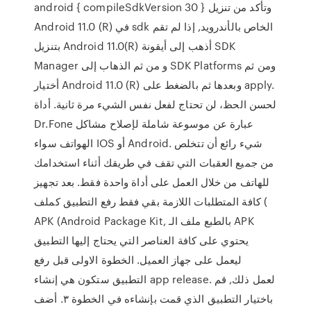
android { compileSdkVersion 30 } وتأكد من تنزيل
Android 11.0 (R) في sdk الخاص بالأندرويد, إذا لم تقم
بتنزيل Android 11.0(R) أذهب إلى أيقونة SDK
Manager و من ثم الذهاب إلى SDK Platforms ومن ثم
أختيار Android 11.0 (R) وبعدها ثم بالضغط على apply.
لحسن الحظ، لن تحتاج لفعل نفس الشيء مرة ثانية. أداة
Dr.Fone عبارة عن موسوعة شاملة لإصلاح مشاكل
الهواتف سواء IOS أو Android. شيء رائع أن تتخلص
من جميع العقبات التي تقف في طريقك أثناء استخدامك
للهاتف من خلال العمل على أداة واحدة فقط. بعد تجهيز
كافة المتطلبات اللازمة بقي فقط رفع التطبيق كملف (
APK (Android Package Kit, بالطبع ملف الـ APK
يحتوي على كافة العناصر التي يحتاج إليها التطبيق
ليعمل على جهاز العميل. الخطوة الاولى قبل رفع
التطبيق ستكون هي إنشاء app release. لعمل ذلك, قم
باختيار التطبيق الذي قمت بإنشاءه في الخطوة ٣. أضف