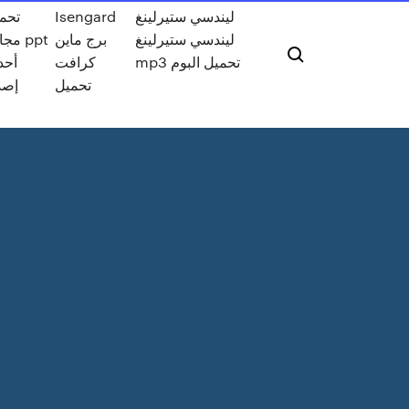
ليندسي ستيرلينغ
Isengard
تحم
ليندسي ستيرلينغ
برج ماين
مجاني
mp3 تحميل البوم
كرافت
أحد
تحميل
إصد